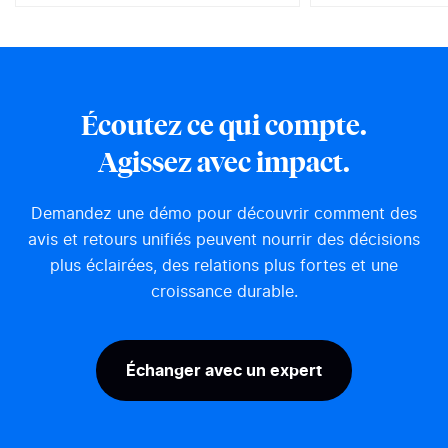
sourcée, jamais une simple
vous connaisse
liste de dix liens bleus. Voilà
des AI Overvi
ce qui bouleverse le marketing
est confirmé. 
digital. Selon le baromètre
afficher une r
IFOP 2025, 45 % des Français
par IA en haut
ont déjà utilisé une IA
résultats, au-d
Écoutez ce qui compte.
générative, et la recherche
organiques. La
d’information en est devenu le
l’un des derni
Agissez avec impact.
premier usage. Le Generative
marchés encore
Engine...
Demandez une démo pour découvrir comment des
avis et retours unifiés peuvent nourrir des décisions
plus éclairées, des relations plus fortes et une
croissance durable.
Échanger avec un expert