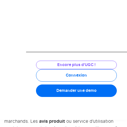
bonne occasion d’instaurer un dialogue avec vos
clients insatisfaits. Pour gérer la crise, il est conseillé
de répondre à un mécontentement dans un délai de
6h00. À vous de faire preuve de diplomatie pour
changer la donne. Un geste commercial est souvent
apprécié dans ces moments.
Certains prestataires d’avis proposent une option de
médiation
. Cette option va vous donner l’opportunité
d’engager le dialogue face à un avis négatif. Vous
Encore plus d'UGC !
disposerez de plusieurs jours (entre 7 et 10 jours) pour
Connexion
faire face à cette crise. À l’issue de ce délai, le client
pourra finalement choisir de laisser ou non son avis.
Demander une demo
Avis client et avis marchand
Les
avis produit
sont à différencier des avis
marchands. Les
avis produit
ou service d’utilisation