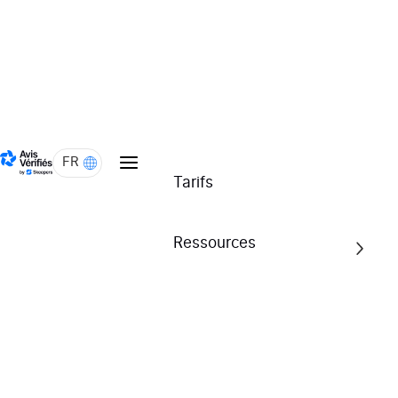
Les retours clients jouent un rôle déterminant
dans le processus de conversion en agissant
comme un puissant facteur de réassurance. Leur
influence significative sur la décision d’achat des
consommateurs est évidente. En moyenne, nous
avons constaté que les avis affichés sur les
FR
pages produit génèrent un impact de +70 % sur
Tarifs
le taux de conversion e-commerce ! Vous aussi,
donnez la parole à vos clients et profitez de cet
Ressources
impact positif sur votre business !
S'inscrire