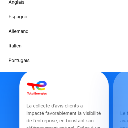
Anglais
Espagnol
Les avis de nos
Allemand
clients
Italien
Portugais
La collecte d’avis clients a
impacté favorablement la visibilité
Le 
de l’entreprise, en boostant son
ava