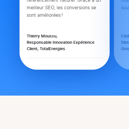
référencement naturel. Grâce à un
nos
meilleur SEO, les conversions se
sou
sont améliorées !
Thierry Moussu,
Cédr
Responsable Innovation Expérience
Dire
Client, TotalEnergies
Gro