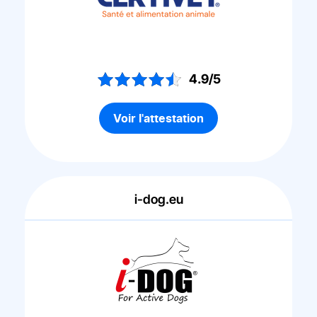
4.9/5
Voir l'attestation
i-dog.eu