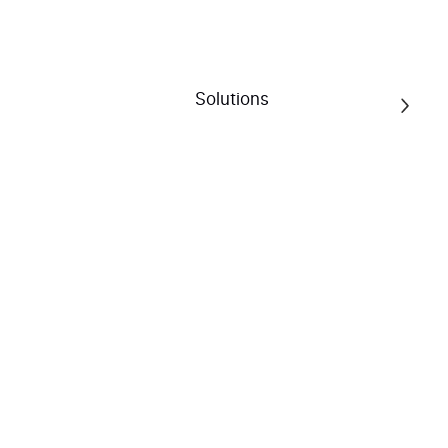
Animaux
Animaux
Solutions
Animaux
55 résultats pour la catégorie
naturedog-petfood.fr
4.7/5