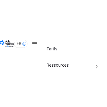
Voir l'attestation
nilufar.fr
FR
Tarifs
Ressources
4.9/5
Voir l'attestation