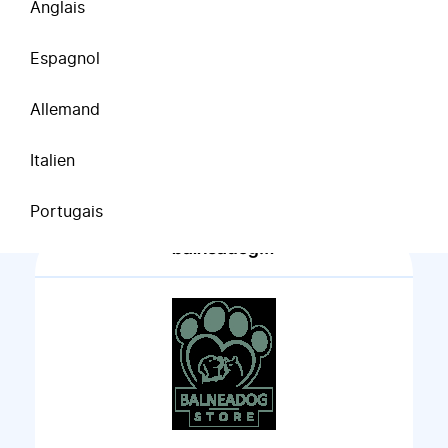
Anglais
Espagnol
4.7/5
Allemand
Voir l'attestation
Italien
Portugais
balneadog.fr