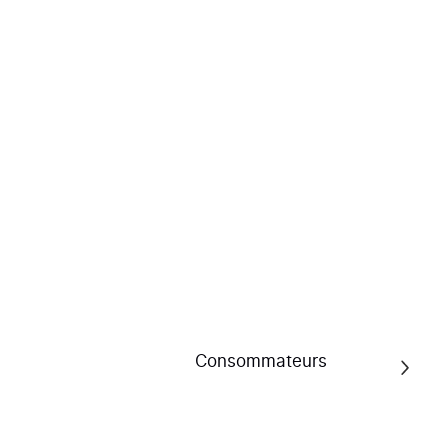
o-veto.fr
4.8/5
Voir l'attestation
equi-mojo.com
Consommateurs