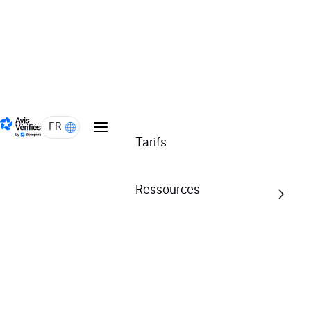
4.3/5
Voir l'attestation
FR
Tarifs
mondial-piece-
carrosserie.com
Ressources