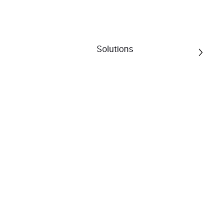
Auto & Moto
Auto & Moto
Solutions
Auto & Moto
196 résultats pour la catégorie
www.unblokmobility.com