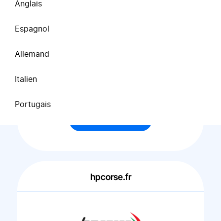
evo-xracing.com
Anglais
Espagnol
Allemand
Italien
5/5
Portugais
Voir l'attestation
hpcorse.fr