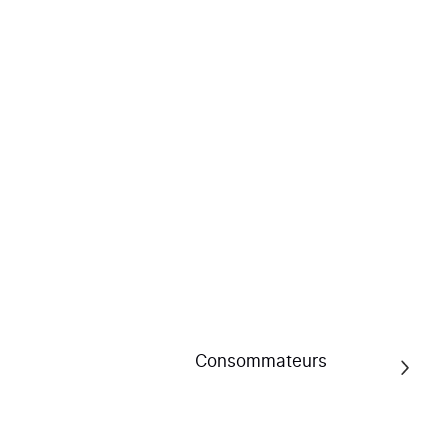
4.9/5
Voir l'attestation
www.feuvert.fr
Consommateurs
4.2/5
Voir l'attestation