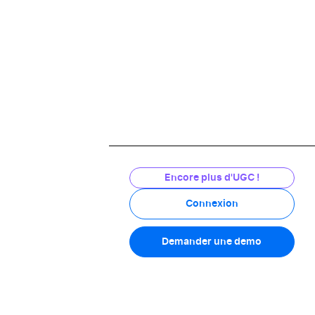
evotech-moto.com
Encore plus d'UGC !
5/5
Connexion
Voir l'attestation
Demander une demo