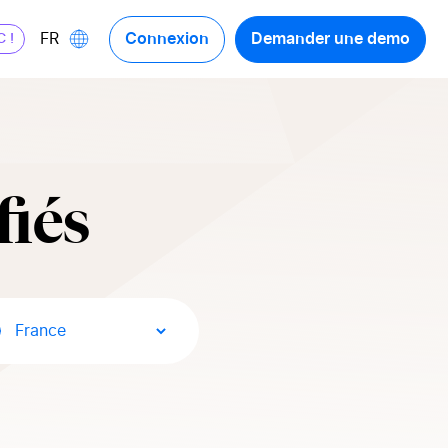
Connexion
Demander une demo
FR
C !
fiés