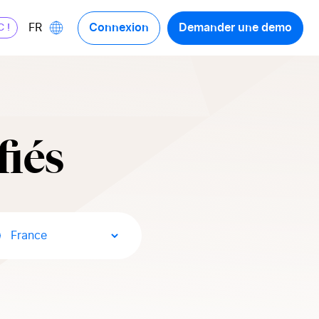
Connexion
Demander une demo
FR
C !
fiés