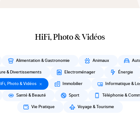
HiFi, Photo & Vidéos
Alimentation & Gastronomie
Animaux
Aut
ure & Divertissements
Electroménager
Énergie
iFi, Photo & Vidéos
Immobilier
Informatique & Log
Santé & Beauté
Sport
Téléphonie & Comm
Vie Pratique
Voyage & Tourisme