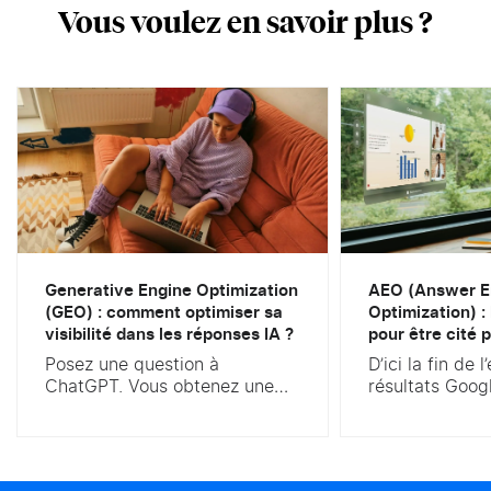
Vous voulez en savoir plus ?
Generative Engine Optimization
AEO (Answer E
(GEO) : comment optimiser sa
Optimization) :
visibilité dans les réponses IA ?
pour être cité p
Posez une question à
D’ici la fin de 
ChatGPT. Vous obtenez une
résultats Goog
réponse rédigée, parfois
ressemblera pl
sourcée, jamais une simple
vous connaisse
liste de dix liens bleus. Voilà
des AI Overvi
ce qui bouleverse le marketing
est confirmé. 