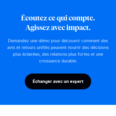
digital. Selon le baromètre
afficher une r
IFOP 2025, 45 % des Français
par IA en haut
ont déjà utilisé une IA
résultats, au-d
Écoutez ce qui compte.
générative, et la recherche
organiques. La
d’information en est devenu le
l’un des derni
Agissez avec impact.
premier usage. Le Generative
marchés encore
Engine...
Demandez une démo pour découvrir comment des
avis et retours unifiés peuvent nourrir des décisions
plus éclairées, des relations plus fortes et une
croissance durable.
Échanger avec un expert