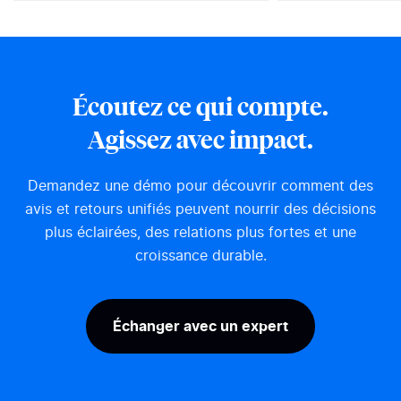
liste de dix liens bleus. Voilà
des AI Overvi
ce qui bouleverse le marketing
est confirmé. 
digital. Selon le baromètre
afficher une r
IFOP 2025, 45 % des Français
par IA en haut
ont déjà utilisé une IA
résultats, au-d
Écoutez ce qui compte.
générative, et la recherche
organiques. La
d’information en est devenu le
l’un des derni
Agissez avec impact.
premier usage. Le Generative
marchés encore
Engine...
Demandez une démo pour découvrir comment des
avis et retours unifiés peuvent nourrir des décisions
plus éclairées, des relations plus fortes et une
croissance durable.
Échanger avec un expert