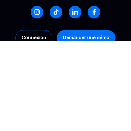
Connexion
Demander une démo
Produits
Solutions
Collecte
Calculez votre ROI
Gestion
Booster sa conversion
Analyse
Améliorer sa visibilité
en ligne
Activation
Gérer son e-
Syndication des avis
réputation
Diversité des avis
Construire une