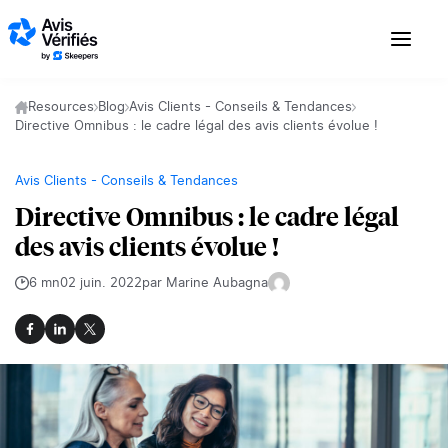
Aller au contenu
Resources
Blog
Avis Clients - Conseils & Tendances
Directive Omnibus : le cadre légal des avis clients évolue !
Avis Clients - Conseils & Tendances
Directive Omnibus : le cadre légal
des avis clients évolue !
6 mn
02 juin. 2022
par Marine Aubagna
Facebook
LinkedIn
X