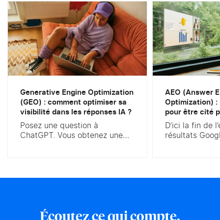
Generative Engine Optimization
AEO (Answer E
(GEO) : comment optimiser sa
Optimization) :
visibilité dans les réponses IA ?
pour être cité p
Posez une question à
D’ici la fin de 
ChatGPT. Vous obtenez une
résultats Goog
réponse rédigée, parfois
ressemblera pl
sourcée, jamais une simple
vous connaisse
liste de dix liens bleus. Voilà
des AI Overvi
ce qui bouleverse le marketing
est confirmé. 
digital. Selon le baromètre
afficher une r
IFOP 2025, 45 % des Français
par IA en haut
ont déjà utilisé une IA
résultats, au-d
Écoutez ce qui compte.
générative, et la recherche
organiques. La