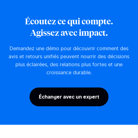
digital. Selon le baromètre
afficher une r
IFOP 2025, 45 % des Français
par IA en haut
ont déjà utilisé une IA
résultats, au-d
Écoutez ce qui compte.
générative, et la recherche
organiques. La
d’information en est devenu le
l’un des derni
Agissez avec impact.
premier usage. Le Generative
marchés encore
Engine...
Demandez une démo pour découvrir comment des
avis et retours unifiés peuvent nourrir des décisions
plus éclairées, des relations plus fortes et une
croissance durable.
Échanger avec un expert