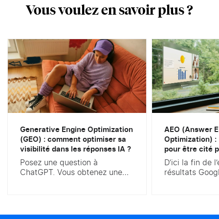
Vous voulez en savoir plus ?
Generative Engine Optimization
AEO (Answer E
(GEO) : comment optimiser sa
Optimization) :
visibilité dans les réponses IA ?
pour être cité p
Posez une question à
D’ici la fin de 
ChatGPT. Vous obtenez une
résultats Goog
réponse rédigée, parfois
ressemblera pl
sourcée, jamais une simple
vous connaisse
liste de dix liens bleus. Voilà
des AI Overvi
ce qui bouleverse le marketing
est confirmé. 