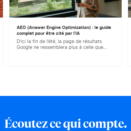
AEO (Answer Engine Optimization) : le guide
complet pour être cité par l’IA
D’ici la fin de l’été, la page de résultats
Google ne ressemblera plus à celle que
vous connaissez : le lancement des AI
Overviews en France est confirmé. Google
pourra afficher une réponse générée par IA
en haut des pages de résultats, au-dessus
des liens organiques. La France était l’un
des derniers grands marchés encore...
Écoutez ce qui compte.