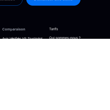
Comparaison
Tarifs
Qui sommes-nous ?
Avis Vérifiés VS Trustpilot
Nous contacter