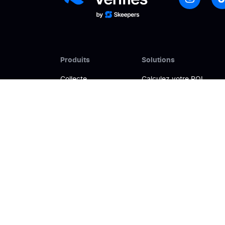
Produits
Solutions
Collecte
Calculez votre ROI
Gestion
Booster sa conversion
Analyse
Améliorer sa visibilité en 
Activation
Gérer son e-réputation
Syndication des avis
Construire une relation d
Diversité des avis
Transformer ses avis en i
IA & avis clients
Unifier la Voix du client