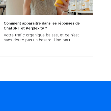
Comment apparaître dans les réponses de
ChatGPT et Perplexity ?
Votre trafic organique baisse, et ce n’est
sans doute pas un hasard. Une part
croissante de vos clients ne recherche plus
via Google : ils posent leur question à une
IA, et lisent les réponses générées par IA
sans cliquer. Perplexity traitait déjà 780
millions de requêtes sur le seul mois de mai
2025. Pendant...