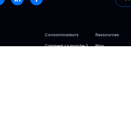
Consommateurs
Ressources
Comment ça marche ?
Blog
Annuaire
Cas clients
ligne
FAQ
Livres blancs
Help Center
e confiance
Pourquoi nous ?
nsights exploitables