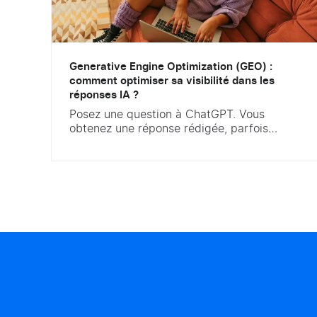
Generative Engine Optimization (GEO) :
comment optimiser sa visibilité dans les
réponses IA ?
Posez une question à ChatGPT. Vous
obtenez une réponse rédigée, parfois
sourcée, jamais une simple liste de dix liens
bleus. Voilà ce qui bouleverse le marketing
digital. Selon le baromètre IFOP 2025, 45 %
des Français ont déjà utilisé une IA
générative, et la recherche d’information en
est devenu le premier usage. Le Generative
Engine...