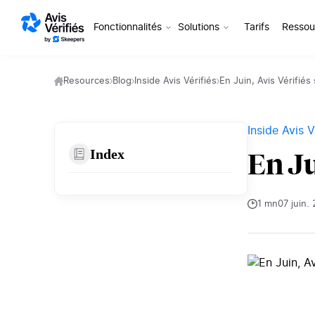
Aller au contenu
Fonctionnalités
Solutions
Tarifs
Ressou
Resources
Blog
Inside Avis Vérifiés
En Juin, Avis Vérifiés
Inside Avis V
Index
En Ju
1 mn
07 juin.