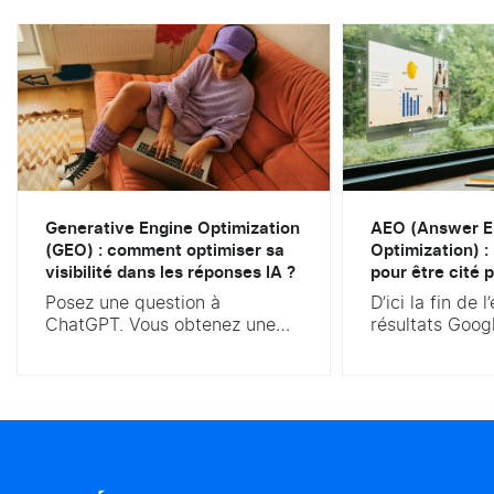
Generative Engine Optimization
AEO (Answer E
(GEO) : comment optimiser sa
Optimization) :
visibilité dans les réponses IA ?
pour être cité p
Posez une question à
D’ici la fin de 
ChatGPT. Vous obtenez une
résultats Goog
réponse rédigée, parfois
ressemblera pl
sourcée, jamais une simple
vous connaisse
liste de dix liens bleus. Voilà
des AI Overvi
ce qui bouleverse le marketing
est confirmé. 
digital. Selon le baromètre
afficher une r
IFOP 2025, 45 % des Français
par IA en haut
ont déjà utilisé une IA
résultats, au-d