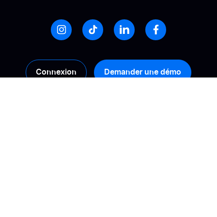
Connexion
Demander une démo
Produits
Solutions
Collecte
Calculez votre ROI
Gestion
Booster sa conversion
Analyse
Améliorer sa visibilité
en ligne
Activation
Gérer son e-
Syndication des avis
réputation
Diversité des avis