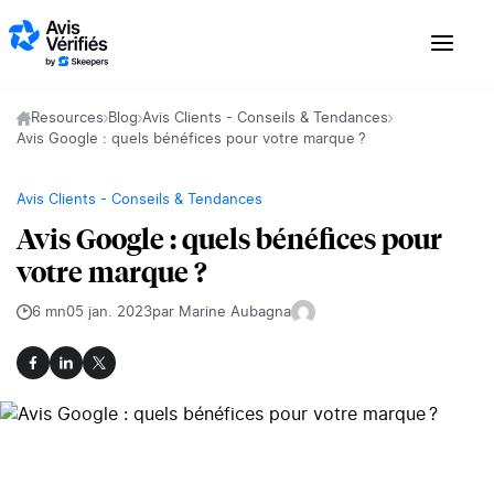
Aller au contenu
Resources
Blog
Avis Clients - Conseils & Tendances
Avis Google : quels bénéfices pour votre marque ?
Avis Clients - Conseils & Tendances
Avis Google : quels bénéfices pour
votre marque ?
6 mn
05 jan. 2023
par Marine Aubagna
Facebook
LinkedIn
X