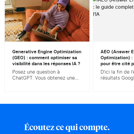
Generative Engine Optimization
AEO (Answer E
(GEO) : comment optimiser sa
Optimization) :
visibilité dans les réponses IA ?
pour être cité p
Posez une question à
D’ici la fin de 
ChatGPT. Vous obtenez une
résultats Goog
réponse rédigée, parfois
ressemblera pl
sourcée, jamais une simple
vous connaisse
liste de dix liens bleus. Voilà
des AI Overvi
ce qui bouleverse le marketing
est confirmé. 
digital. Selon le baromètre
afficher une r
IFOP 2025, 45 % des Français
par IA en haut
ont déjà utilisé une IA
résultats, au-d
Écoutez ce qui compte.
générative, et la recherche
organiques. La
d’information en est devenu le
l’un des derni