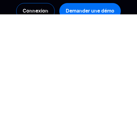
Connexion
Demander une démo
Produits
Solutions
Collecte
Calculez votre ROI
Gestion
Booster sa conversion
Analyse
Améliorer sa visibilité
en ligne
Activation
Gérer son e-
Syndication des avis
réputation
Diversité des avis
Construire une
relation de confiance
IA & avis clients
Transformer ses avis
en insights
exploitables