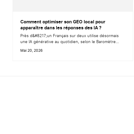
Comment optimiser son GEO local pour
apparaître dans les réponses des IA ?
Près d&#8217;un Français sur deux utilise désormais
une IA générative au quotidien, selon le Baromètre
2026 d&#8217;Aivancity. Chez les 18-24 ans, ce chiffre
Mai 20, 2026
grimpe à 77 % (Ipsos, 2025). Vos clients ne tapent plus
seulement une requête dans Google. Ils posent la
question directement à&nbsp;ChatGPT,
Gemini&nbsp;ou encore&nbsp;Perplexity. Et ces outils
ne renvoient pas dix&nbsp;liens vers...