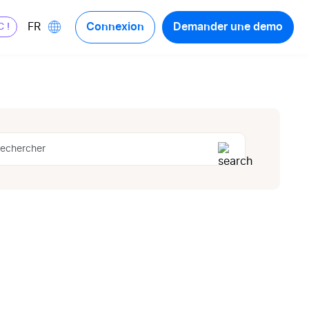
Connexion
Demander une demo
FR
C !