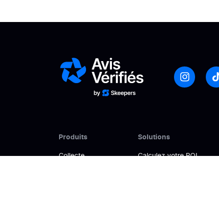
Produits
Solutions
Collecte
Calculez votre ROI
Gestion
Booster sa conversion
Analyse
Améliorer sa visibilité en 
Activation
Gérer son e-réputation