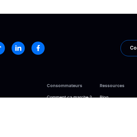
Co
Consommateurs
Ressources
Comment ça marche ?
Blog
Annuaire
Cas clients
ligne
FAQ
Livres blancs
Help Center