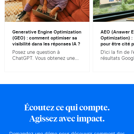
Generative Engine Optimization
AEO (Answer E
(GEO) : comment optimiser sa
Optimization) :
visibilité dans les réponses IA ?
pour être cité p
Posez une question à
D’ici la fin de 
ChatGPT. Vous obtenez une
résultats Goog
réponse rédigée, parfois
ressemblera pl
sourcée, jamais une simple
vous connaisse
liste de dix liens bleus. Voilà
des AI Overvi
ce qui bouleverse le marketing
est confirmé. 
digital. Selon le baromètre
afficher une r
IFOP 2025, 45 % des Français
par IA en haut
ont déjà utilisé une IA
résultats, au-d
Écoutez ce qui compte.
générative, et la recherche
organiques. La
d’information en est devenu le
l’un des derni
Agissez avec impact.
premier usage. Le Generative
marchés encore
Engine...