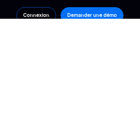
Connexion
Demander une démo
Produits
Solutions
Collecte
Calculez votre ROI
Gestion
Booster sa conversion
Analyse
Améliorer sa visibilité
en ligne
Activation
Gérer son e-
Syndication des avis
réputation
Diversité des avis
Construire une
relation de confiance
IA & avis clients
Transformer ses avis
en insights