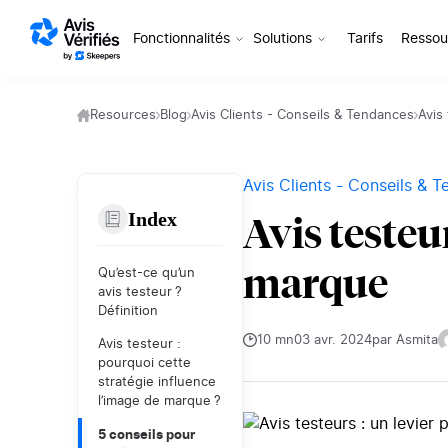
Aller au contenu
Fonctionnalités
Solutions
Tarifs
Ressou
Resources
Blog
Avis Clients - Conseils & Tendances
Avis
Avis Clients - Conseils & 
Index
Avis testeu
marque
Qu’est-ce qu’un
avis testeur ?
Définition
10 mn
03 avr. 2024
par Asmita
Avis testeur :
pourquoi cette
stratégie influence
l’image de marque ?
5 conseils pour