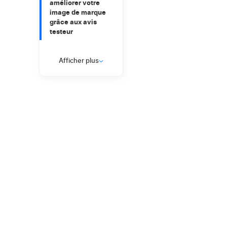
améliorer votre
image de marque
grâce aux avis
testeur
Conclusion : les
avis testeurs,
Afficher plus
l’avenir des avis en
ligne ?