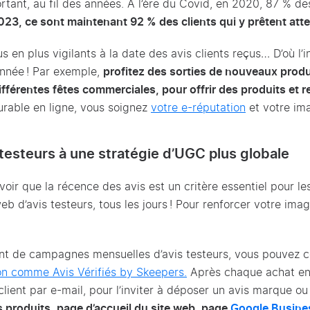
ant, au fil des années. À l’ère du Covid, en 2020, 87 % des
023, ce sont maintenant 92 % des clients qui y prêtent att
lus en plus vigilants à la date des avis clients reçus… D’où 
’année ! Par exemple,
profitez des sorties de nouveaux produ
ifférentes fêtes commerciales, pour offrir des produits et
durable en ligne, vous soignez
votre e-réputation
et votre im
 testeurs à une stratégie d’UGC plus globale
voir que la récence des avis est un critère essentiel pour 
 d’avis testeurs, tous les jours ! Pour renforcer votre ima
 de campagnes mensuelles d’avis testeurs, vous pouvez coll
on comme Avis Vérifiés by Skeepers.
Après chaque achat en 
client par e-mail, pour l’inviter à déposer un avis marque o
s produits, page d’accueil du site web, page
Google Busines