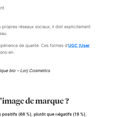
nt.
 propres réseaux sociaux, il doit explicitement
deau.
xpérience de qualité. Ces formes d’
UGC (User
lons-en.
ique bio – Lorj Cosmetics
 l’image de marque ?
 positifs (66 %), plutôt que négatifs (19 %)
,