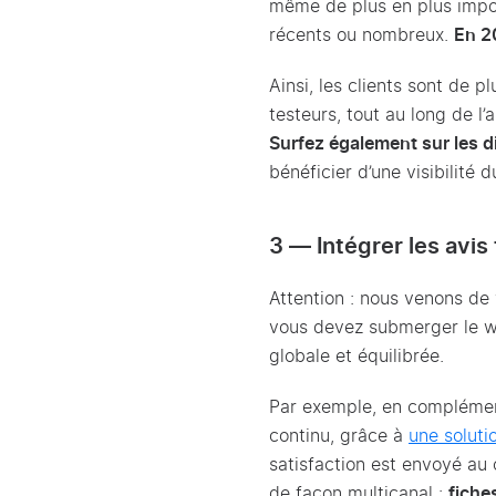
même de plus en plus import
récents ou nombreux.
En 2
Ainsi, les clients sont de p
testeurs, tout au long de l
Surfez également sur les d
bénéficier d’une visibilité 
3 — Intégrer les avis
Attention : nous venons de 
vous devez submerger le web
globale et équilibrée.
Par exemple, en complément
continu, grâce à
une soluti
satisfaction est envoyé au 
de façon multicanal :
fiche