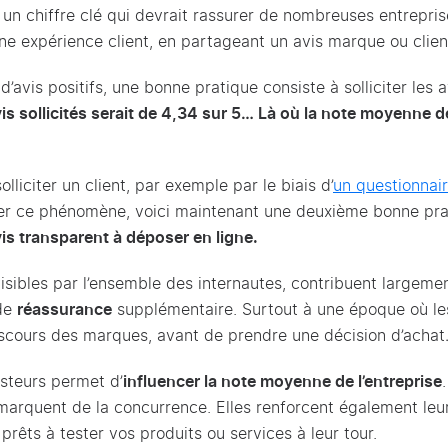
un chiffre clé qui devrait rassurer de nombreuses entrepris
ne expérience client, en partageant un avis marque ou clien
’avis positifs, une bonne pratique consiste à solliciter les 
vis sollicités serait de 4,34 sur 5… Là où la note moyenne 
lliciter un client, par exemple par le biais d’
un questionnair
ifier ce phénomène, voici maintenant une deuxième bonne pra
vis transparent à déposer en ligne.
visibles par l’ensemble des internautes, contribuent largeme
 de
réassurance
supplémentaire. Surtout à une époque où le
 discours des marques, avant de prendre une décision d’acha
esteurs permet d’
influencer la note moyenne de l’entreprise
démarquent de la concurrence. Elles renforcent également le
 prêts à tester vos produits ou services à leur tour.